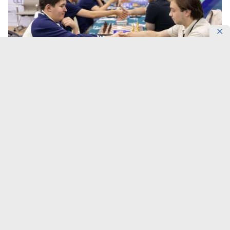
Фото: KazChess
В Алматы разыграют €50 тысяч.