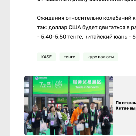
Ожидания относительно колебаний к
так: доллар США будет двигаться в ра
- 5,40-5,50 тенге, китайский юань - 
KASE
тенге
курс валюты
По итога
Китае выр