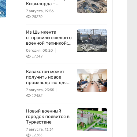
Кызылорда –
Жезказган
7 августа, 19:56
om
28270
Из Шымкента
отправили эшелон с
военной техникой:
что известно
Сегодня, 00:20
17149
Казахстан может
получить новое
производство для
химпрома и
7 августа, 23:55
энергетики
12485
Новый военный
городок появится в
Туркестане
7 августа, 13:34
12166