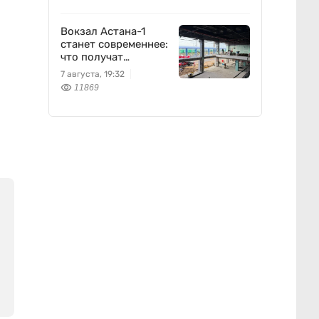
Вокзал Астана-1
станет современнее:
что получат
пассажиры
7 августа, 19:32
11869