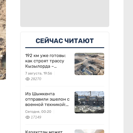
СЕЙЧАС ЧИТАЮТ
192 км уже готовы:
как строят трассу
Кызылорда –
Жезказган
7 августа, 19:56
ov
28270
Из Шымкента
отправили эшелон с
военной техникой:
что известно
Сегодня, 00:20
17149
Казахстан может