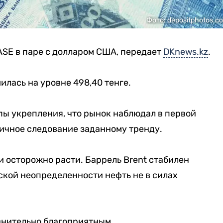
Фото: depositphotos.c
ASE в паре с долларом США, передает
DKnews.kz
.
илась на уровне 498,40 тенге.
мпы укрепления, что рынок наблюдал в первой
гичное следование заданному тренду.
 осторожно расти. Баррель Brent стабилен
ской неопределенности нефть не в силах
внительно благоприятным.