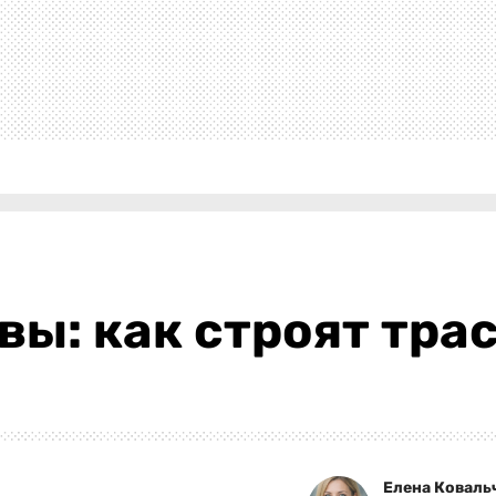
овы: как строят тр
Елена Коваль