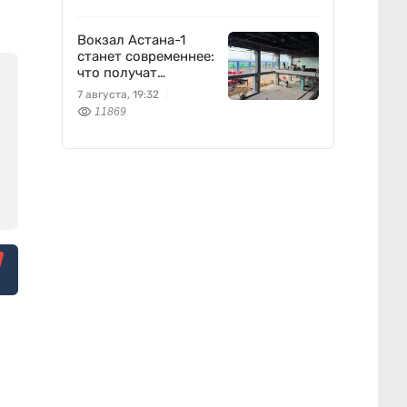
Вокзал Астана-1
станет современнее:
что получат
пассажиры
7 августа, 19:32
11869