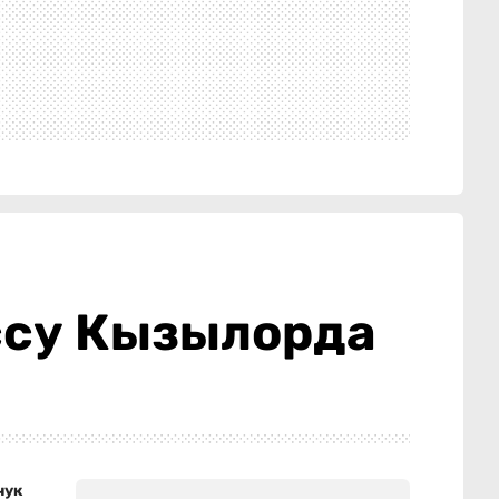
ассу Кызылорда
чук