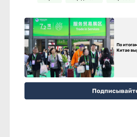
По итога
Китае выр
Подписывайтес