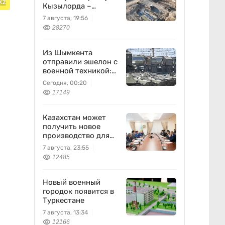
kz
Кызылорда –
Жезказган
7 августа, 19:56
28270
Из Шымкента
отправили эшелон с
военной техникой:
что известно
Сегодня, 00:20
17149
Казахстан может
получить новое
производство для
химпрома и
7 августа, 23:55
энергетики
12485
Новый военный
городок появится в
Туркестане
7 августа, 13:34
12166