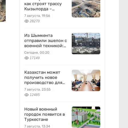
как строят трассу
Кызылорда –
Жезказган
7 августа, 19:56
ov
28270
Из Шымкента
отправили эшелон с
военной техникой:
что известно
Сегодня, 00:20
17149
Казахстан может
получить новое
производство для
химпрома и
7 августа, 23:55
энергетики
12485
Новый военный
городок появится в
Туркестане
7 августа, 13:34