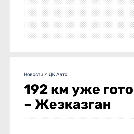
Новости
»
ДК Авто
192 км уже гот
– Жезказган