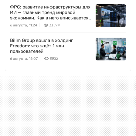
ФРС: развитие инфраструктуры для
ИИ — главный тренд мировой
экономики. Как в него вписывается
Freedom Holding Corp.
6 августа, 11:24
11374
Bilim Group вошла в холдинг
Freedom: что ждёт 1 млн
пользователей
6 августа, 16:07
8932