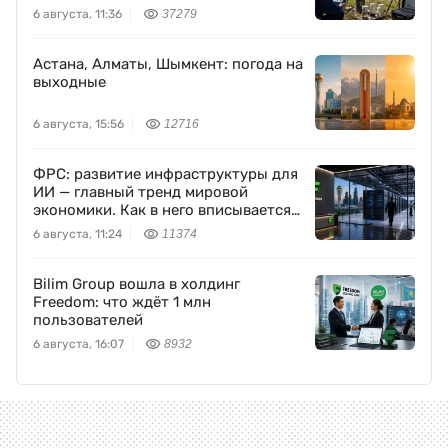
6 августа, 11:36
37279
Астана, Алматы, Шымкент: погода на
выходные
6 августа, 15:56
12716
ФРС: развитие инфраструктуры для
ИИ — главный тренд мировой
экономики. Как в него вписывается
Freedom Holding Corp.
6 августа, 11:24
11374
Bilim Group вошла в холдинг
Freedom: что ждёт 1 млн
пользователей
6 августа, 16:07
8932