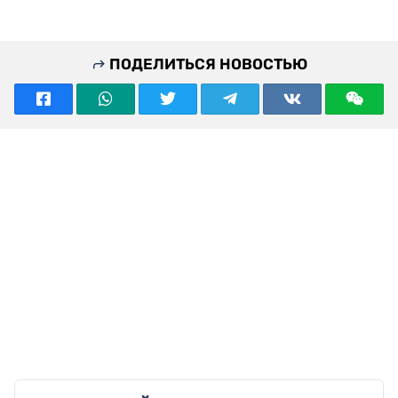
региона, улучшить качество жизни жителей и
создать условия для дальнейшего экономического
роста.
По итогам поездки Нурлыбек Налибаев поручил
обеспечить постоянный контроль качества
строительства всех инфраструктурных объектов и
завершить работы в установленные сроки.
Нурлыбек Налибаев
Актюбинская область
автомобильные дороги
Китай наращивает аграрное
сотрудничество с другими
странами ШОС