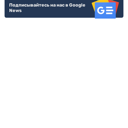
В завершение рабочей поездки первому вице-
премьеру представили проекты развития деловой
зоны микрорайона Алтын Орда.
Здесь планируется строительство нового
музыкально-драматического театра и современного
футбольного стадиона вместимостью 35 тысяч
зрителей.
Почему это важно
Актюбинская область остается одним из ключевых
промышленных и транспортных регионов
Казахстана. Комплексная модернизация дорог,
железнодорожной инфраструктуры, коммунальных
объектов и общественных пространств должна
повысить инвестиционную привлекательность