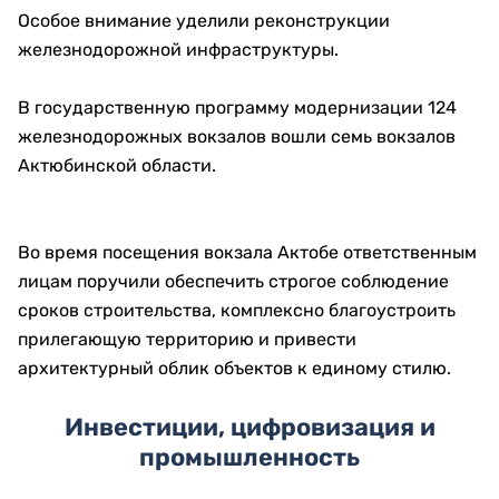
Эмба – Шалкар, Кандыагаш – Шалкар, трассы через
село имени Темирбека Жургенова в направлении
Костанайской области и модернизации пункта
пропуска «Алимбет».
Семь вокзалов региона ждут
обновление