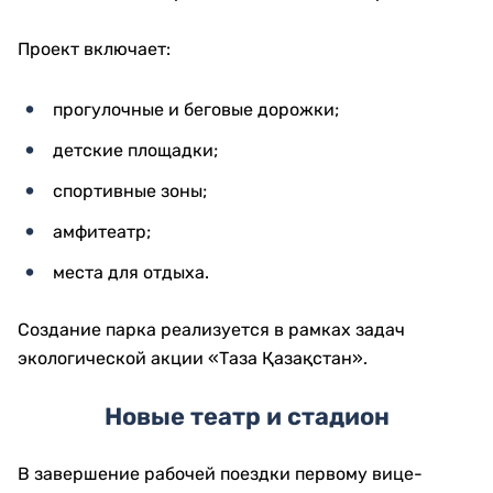
сельского хозяйства и реализация поручений Главы
государства.
Нурлыбек Налибаев также посетил:
Ситуационный центр «109», интегрированный с
государственными информационными
системами;
Актюбинский завод ферросплавов АО «ТНК
"Казхром"», где ознакомился с планами
развития производства.
Подготовка к зиме и новые
общественные пространства
Во время поездки проверили готовность АО «Актобе
ТЭЦ» к отопительному сезону.