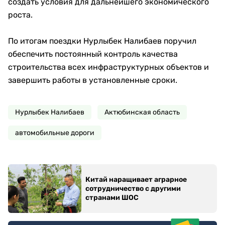
«Коныс» завершается строительство нового
общественного парка площадью 1,6 гектара.
Проект включает:
прогулочные и беговые дорожки;
детские площадки;
спортивные зоны;
амфитеатр;
места для отдыха.
Создание парка реализуется в рамках задач
экологической акции «Таза Қазақстан».
Новые театр и стадион