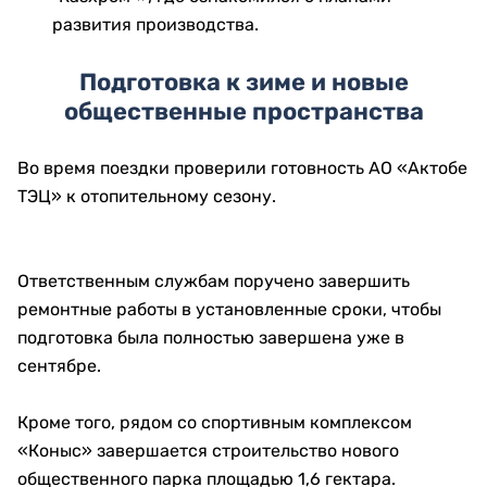
Во время посещения вокзала Актобе ответственным
лицам поручили обеспечить строгое соблюдение
сроков строительства, комплексно благоустроить
прилегающую территорию и привести
архитектурный облик объектов к единому стилю.
Инвестиции, цифровизация и
промышленность
Во второй день поездки прошло совещание по
вопросам социально-экономического развития
региона.
Обсуждались привлечение инвестиций, запуск
новых производств, развитие специальной
экономической зоны «Актобе», модернизация