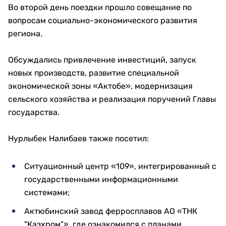
Особое внимание уделили реконструкции
железнодорожной инфраструктуры.
В государственную программу модернизации 124
железнодорожных вокзалов вошли семь вокзалов
Актюбинской области.