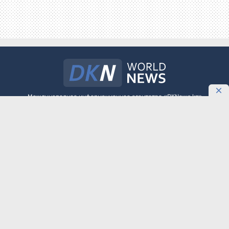
Международное информационное агентство «DKNews.kz»
зарегистрировано в Министерстве культуры и информации
Республики Казахстан. Свидетельство о постановке на учет №
10484-АА выдано 20 января 2010 года.
Как разместить агитационные материалы политическим партиям на
DKNews.kz
ТЕМА
ОБНОВЛЕНИЕ
О ПРОЕКТЕ
РЕКЛАМА
КОНТАКТЫ