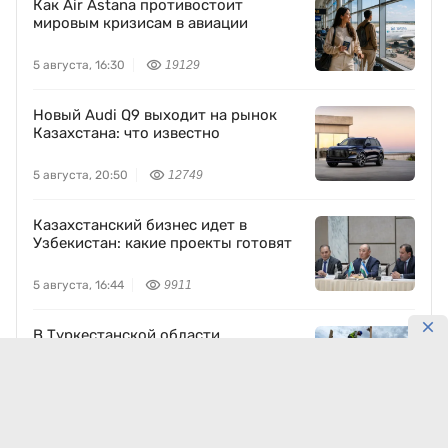
Как Air Astana противостоит
мировым кризисам в авиации
5 августа, 16:30
19129
Новый Audi Q9 выходит на рынок
Казахстана: что известно
5 августа, 20:50
12749
Казахстанский бизнес идет в
Узбекистан: какие проекты готовят
5 августа, 16:44
9911
В Туркестанской области
реставрируют мавзолей Узбекали
Джанибекова
5 августа, 13:38
9702