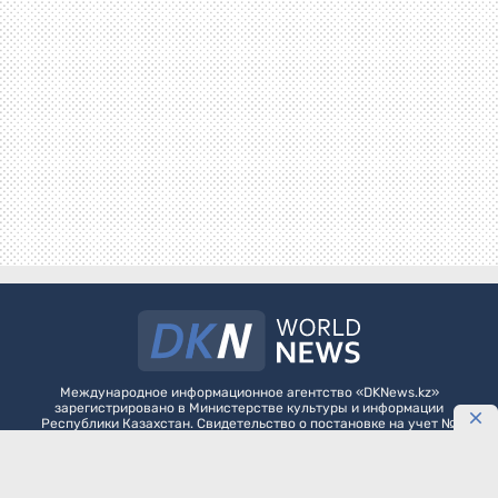
Международное информационное агентство «DKNews.kz»
зарегистрировано в Министерстве культуры и информации
Республики Казахстан. Свидетельство о постановке на учет №
10484-АА выдано 20 января 2010 года.
Как разместить агитационные материалы политическим партиям на
DKNews.kz