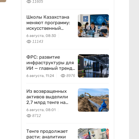
11605
атомной энергетики
Школы Казахстана
меняют программу:
искусственный
интеллект станет
6 августа, 08:30
частью уроков с 1
11143
класса
ФРС: развитие
инфраструктуры для
ИИ — главный тренд
мировой экономики.
6 августа, 11:24
8976
Как в него
вписывается
Freedom Holding
Из возвращенных
Corp.
активов выделили
2,7 млрд тенге на
водоснабжение
6 августа, 08:01
8712
Тенге продолжает
расти: аналитики