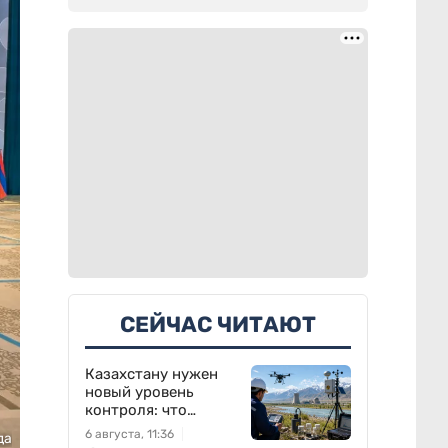
СЕЙЧАС ЧИТАЮТ
Казахстану нужен
новый уровень
контроля: что
предлагают ученые
6 августа, 11:36
да
на фоне развития