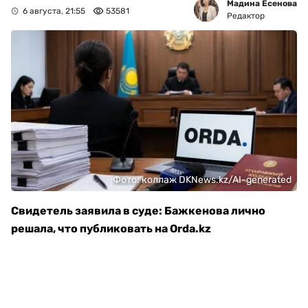
Мадина Есенова
6 августа, 21:55
53581
Редактор
Фото: коллаж DKNews.kz/AI-generated
Свидетель заявила в суде: Бажкенова лично
решала, что публиковать на Orda.kz