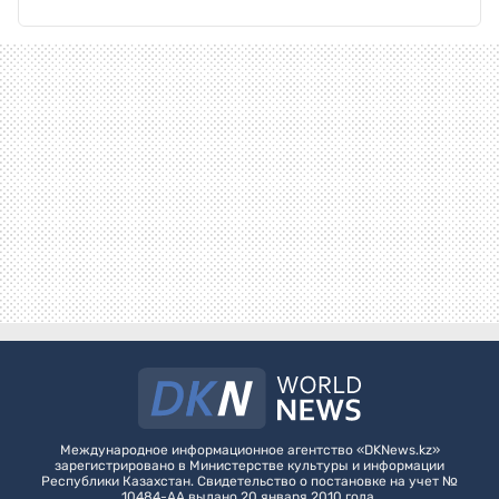
Международное информационное агентство «DKNews.kz»
зарегистрировано в Министерстве культуры и информации
Республики Казахстан. Свидетельство о постановке на учет №
10484-АА выдано 20 января 2010 года.