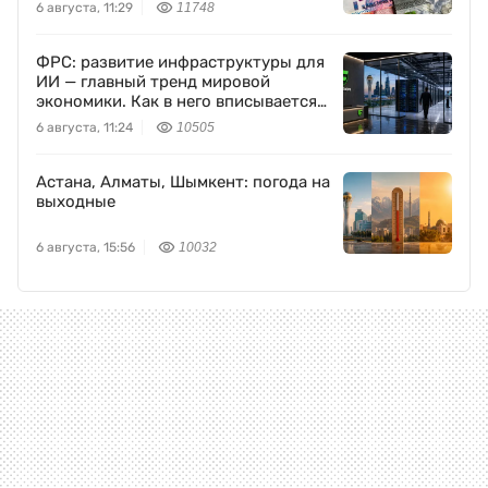
6 августа, 11:29
11748
ФРС: развитие инфраструктуры для
ИИ — главный тренд мировой
экономики. Как в него вписывается
Freedom Holding Corp.
6 августа, 11:24
10505
Астана, Алматы, Шымкент: погода на
выходные
6 августа, 15:56
10032