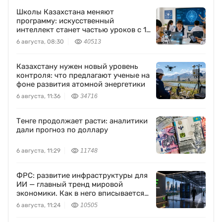
Школы Казахстана меняют
программу: искусственный
интеллект станет частью уроков с 1
класса
6 августа, 08:30
40513
Казахстану нужен новый уровень
контроля: что предлагают ученые на
фоне развития атомной энергетики
6 августа, 11:36
34716
Тенге продолжает расти: аналитики
дали прогноз по доллару
6 августа, 11:29
11748
ФРС: развитие инфраструктуры для
ИИ — главный тренд мировой
экономики. Как в него вписывается
Freedom Holding Corp.
6 августа, 11:24
10505