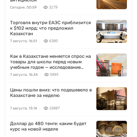
антициклон
Сегодня, 00:59
3179
Торговля внутри ЕАЭС приблизится
к $102 млрд: что предложил
Казахстан
7 августа, 16:51
6380
Как в Казахстане меняется спрос на
товары для школы перед новым
учебным годом — исследование
Yandex Ads
7 августа, 16:34
5995
Цены пошли вниз: что подешевело в
Казахстане за неделю
7 августа, 13:14
19987
Доллар до 480 тенге: каким будет
курс на новой неделе