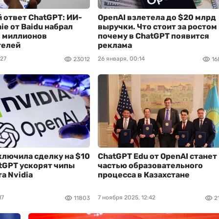
 ответ ChatGPT: ИИ-
OpenAI взлетела до $20 млрд
ie от Baidu набрал
выручки. Что стоит за ростом
0 миллионов
почему в ChatGPT появится
телей
реклама
:27
26 января, 00:14
23012
16
ключила сделку на $10
ChatGPT Edu от OpenAI станет
tGPT ускорят чипы
частью образовательного
а Nvidia
процесса в Казахстане
17
7 ноября 2025, 12:42
11803
2