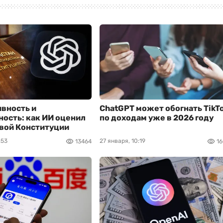
вность и
ChatGPT может обогнать TikT
ость: как ИИ оценил
по доходам уже в 2026 году
вой Конституции
:53
27 января, 10:19
13464
1