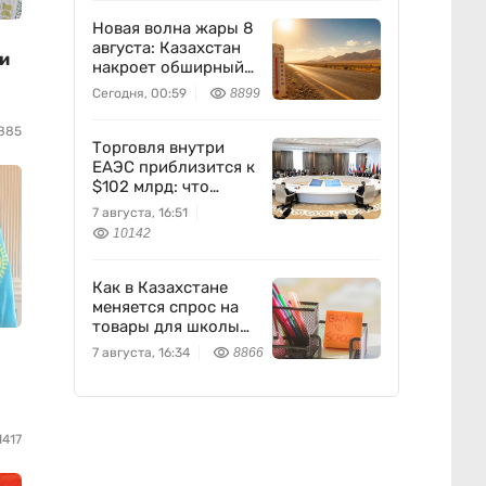
Новая волна жары 8
августа: Казахстан
 и
накроет обширный
антициклон
Сегодня, 00:59
8899
885
Торговля внутри
ЕАЭС приблизится к
$102 млрд: что
предложил
7 августа, 16:51
Казахстан
10142
Как в Казахстане
меняется спрос на
товары для школы
перед новым
7 августа, 16:34
8866
учебным годом —
исследование Yandex
Ads
1417