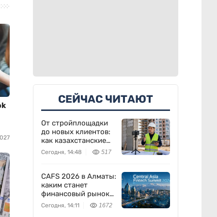
СЕЙЧАС ЧИТАЮТ
ok
От стройплощадки
до новых клиентов:
6027
как казахстанские
строители
Сегодня, 14:48
517
развивают бизнес в
TikTok
CAFS 2026 в Алматы:
каким станет
финансовый рынок
через 10 лет
Сегодня, 14:11
1672