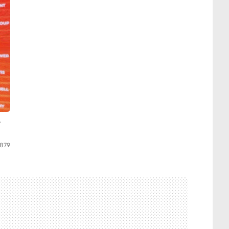
ь
879