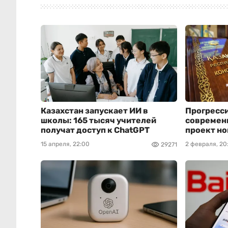
Казахстан запускает ИИ в
Прогресси
школы: 165 тысяч учителей
современн
получат доступ к ChatGPT
проект но
15 апреля, 22:00
2 февраля, 20
29271