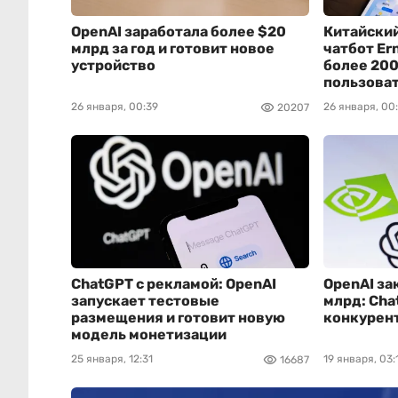
OpenAI заработала более $20
Китайский
млрд за год и готовит новое
чатбот Ern
устройство
более 20
пользова
26 января, 00:39
26 января, 00
20207
ChatGPT с рекламой: OpenAI
OpenAI за
запускает тестовые
млрд: Cha
размещения и готовит новую
конкурент
модель монетизации
25 января, 12:31
19 января, 03:
16687