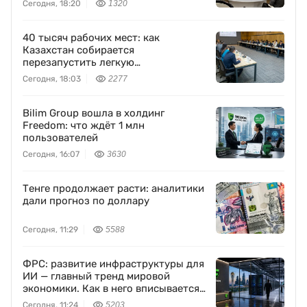
Сегодня, 18:20
1320
40 тысяч рабочих мест: как
Казахстан собирается
перезапустить легкую
промышленность
Сегодня, 18:03
2277
Bilim Group вошла в холдинг
Freedom: что ждёт 1 млн
пользователей
Сегодня, 16:07
3630
Тенге продолжает расти: аналитики
дали прогноз по доллару
Сегодня, 11:29
5588
ФРС: развитие инфраструктуры для
ИИ — главный тренд мировой
экономики. Как в него вписывается
Freedom Holding Corp.
Сегодня, 11:24
5203