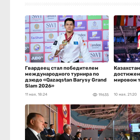
Гвардеец стал победителем
Казахстан
международного турнира по
достижен
дзюдо «Qazaqstan Barysy Grand
мировом 
Slam 2026»
11 мая, 18:24
10 мая, 21:20
19635