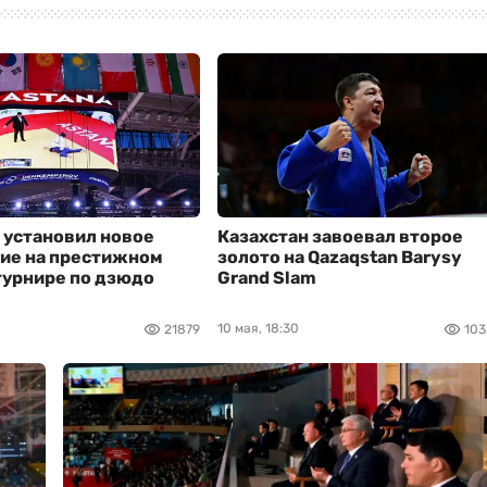
 установил новое
Казахстан завоевал второе
ие на престижном
золото на Qazaqstan Barysy
турнире по дзюдо
Grand Slam
10 мая, 18:30
21879
103