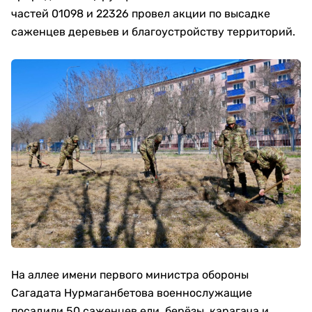
частей 01098 и 22326 провел акции по высадке
саженцев деревьев и благоустройству территорий.
На аллее имени первого министра обороны
Сагадата Нурмаганбетова военнослужащие
посадили 50 саженцев ели, берёзы, карагача и