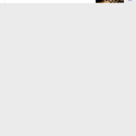
5 августа, 11:05
14784
Как Air Astana противостоит
мировым кризисам в авиации
5 августа, 16:30
10516
Новый Audi Q9 выходит на рынок
Казахстана: что известно
5 августа, 20:50
10439