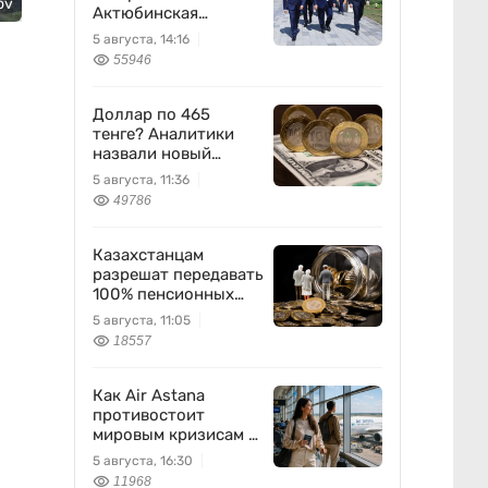
ov
Актюбинская
область
5 августа, 14:16
55946
Доллар по 465
тенге? Аналитики
назвали новый
диапазон
5 августа, 11:36
49786
Казахстанцам
разрешат передавать
100% пенсионных
накоплений
5 августа, 11:05
18557
Как Air Astana
противостоит
мировым кризисам в
авиации
5 августа, 16:30
11968