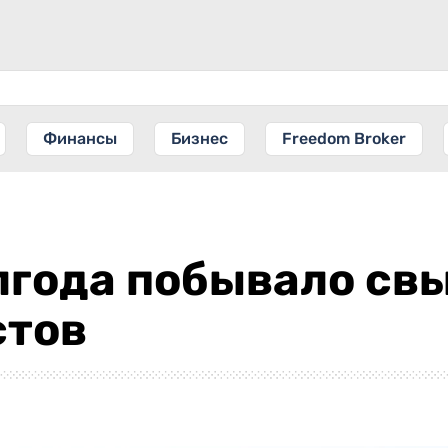
Финансы
Бизнес
Freedom Broker
лгода побывало свы
стов