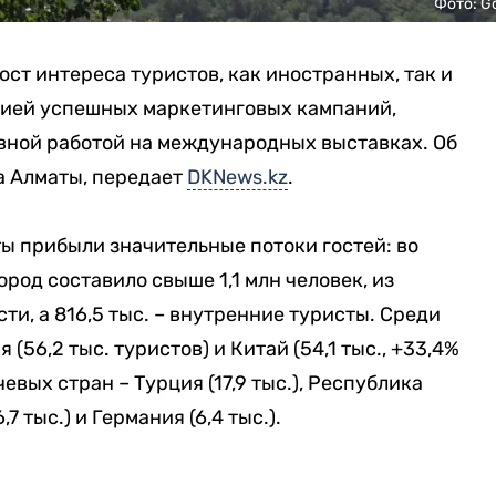
Фото: G
ст интереса туристов, как иностранных, так и
рией успешных маркетинговых кампаний,
ной работой на международных выставках. Об
а Алматы, передает
DKNews.kz
.
ты прибыли значительные потоки гостей: во
род составило свыше 1,1 млн человек, из
ти, а 816,5 тыс. – внутренние туристы. Среди
56,2 тыс. туристов) и Китай (54,1 тыс., +33,4%
евых стран – Турция (17,9 тыс.), Республика
6,7 тыс.) и Германия (6,4 тыс.).