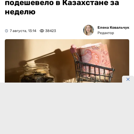
подешевело в Казахстане за
неделю
Елена Ковальчук
7 августа, 13:14
38423
Редактор
Фото: Максима Золотухина/DKNews.kz
Овощи стали главным источником недельного
снижения цен в Казахстане. К 5 августа 2026 года
огурцы подешевели на 2,4%, капуста — на 2,1%, а