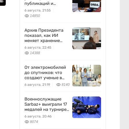
ua
публикаций и
выполняла
6 августа, 21:55
поручения
14850
Бажкеновой» – экс-
корреспондент
Orda.kz Дуйсенова
Архив Президента
показал, как ИИ
меняет хранение
документов в
6 августа, 22:45
Казахстане
14388
От электромобилей
до спутников: что
создают ученые в
Казахстане
6 августа, 21:19
8140
Военнослужащие
Sarbaz+ выиграли 17
медалей на турнире
по джиу-джитсу
6 августа, 20:46
8074