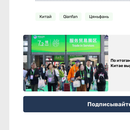
Китай
Qianfan
Цяньфань
По итога
Китае выр
Подписывайтес