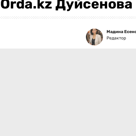
Orda.kz Дуйсенова
Мадина Есен
Редактор