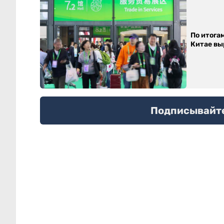
По итога
Китае выр
Подписывайтес