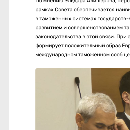
По мнению Эльдара Алишерова, перс
рамках Совета обеспечивается наив
в таможенных системах государств-ч
развитием и совершенствованием т
законодательства в этой связи. При 
формирует положительный образ Евр
международном таможенном сообще