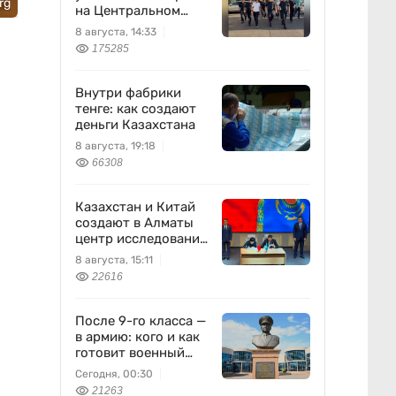
rg
на Центральном
вещевом рынке
8 августа, 14:33
175285
Внутри фабрики
тенге: как создают
деньги Казахстана
8 августа, 19:18
66308
Казахстан и Китай
создают в Алматы
центр исследований
землетрясений
8 августа, 15:11
22616
После 9-го класса —
в армию: кого и как
готовит военный
колледж
Сегодня, 00:30
21263