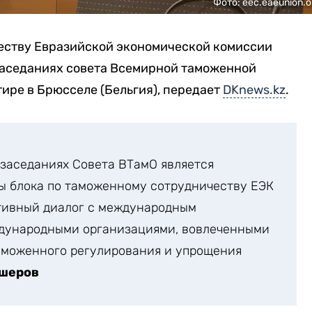
Фото: eec.eaeunion.o
еству Евразийской экономической комиссии
заседаниях совета Всемирной таможенной
тире в Брюсселе (Бельгия), передает
DKnews.kz
.
заседаниях Совета ВТамО является
ы блока по таможенному сотрудничеству ЕЭК
ктивный диалог с международным
дународными организациями, вовлеченными
аможенного регулирования и упрощения
ишеров