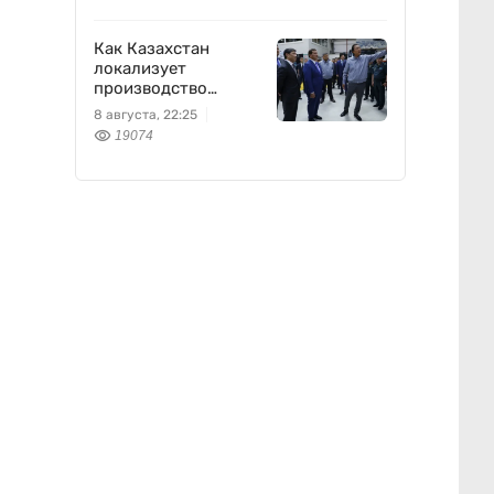
Как Казахстан
локализует
производство
оборонной техники
8 августа, 22:25
19074