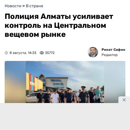
Новости
»
В стране
Полиция Алматы усиливает
контроль на Центральном
вещевом рынке
Ринат Сафин
8 августа, 14:33
35772
Редактор
Фото: polisia.kz