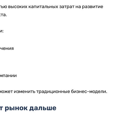
ью высоких капитальных затрат на развитие
та.
и:
ечения
омпании
 может изменить традиционные бизнес-модели.
т рынок дальше