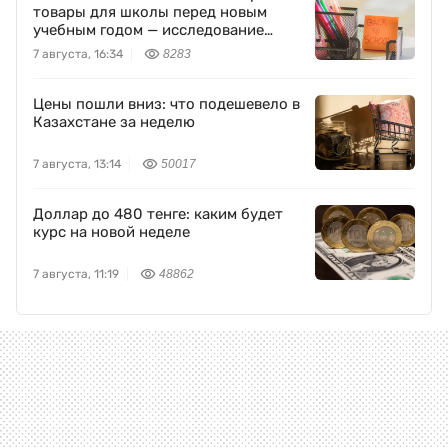
товары для школы перед новым
учебным годом — исследование
Yandex Ads
7 августа, 16:34
8283
Цены пошли вниз: что подешевело в
Казахстане за неделю
7 августа, 13:14
50017
Доллар до 480 тенге: каким будет
курс на новой неделе
7 августа, 11:19
48862