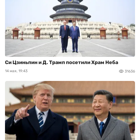
Си Цзиньпин и Д. Трамп посетили Храм Неба
14 мая, 19:43
31636