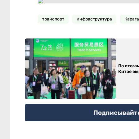
транспорт
инфраструктура
Карага
По итога
Китае выр
Подписывайтес