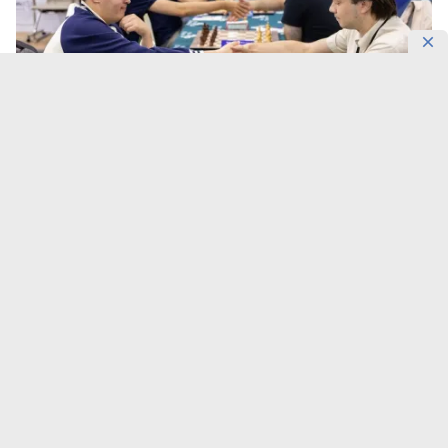
Фото: KazChess
В Алматы разыграют €50 тысяч.