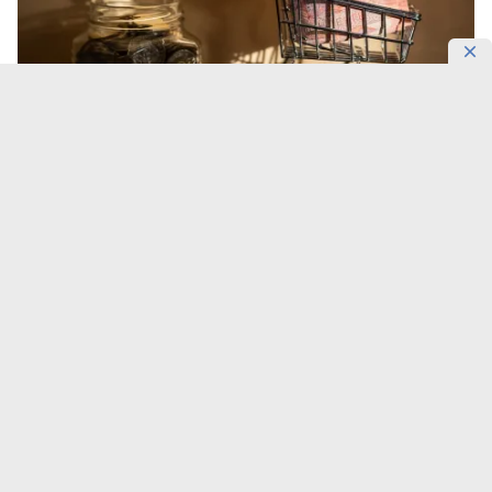
Фото: Максима Золотухина/DKNews.kz
Овощи стали главным источником недельного
снижения цен в Казахстане. К 5 августа 2026 года
огурцы подешевели на 2,4%, капуста — на 2,1%, а
помидоры и картофель — на 1,7%,
передает
DKNews.kz
.