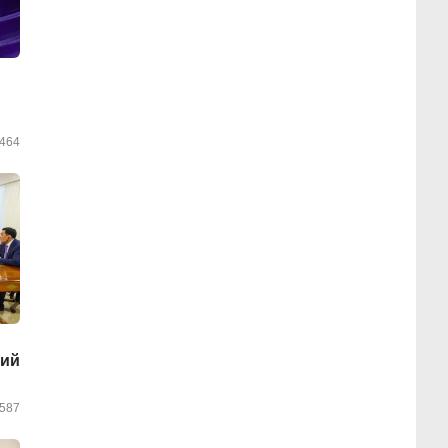
464
ций
587