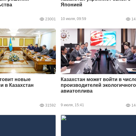
ьства
Японией
10 июля, 09:59
23001
14
товит новые
Казахстан может войти в числ
и в Казахстан
производителей экологичного
авиатоплива
9 июля, 15:41
31592
14