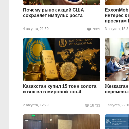
Почему рынок акций США
ExxonMobi
сохраняет импульс роста
интерес к
проектам 
4 августа, 21:50
3 августа, 15:3
7689
Казахстан купил 15 тонн золота
Жезказган
и вошел в мировой топ-4
перемены:
2 августа, 12:29
1 августа, 22:1
18733