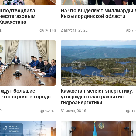
l подтвердила
На что выделяют миллиарды 
 нефтегазовым
Кызылординской области
Казахстана
1
2 августа, 23:21
20196
70
 ждут большие
Казахстан меняет энергетику:
 что строят в городе
утвержден план развития
гидроэнергетики
0
31 июля, 08:16
94941
17