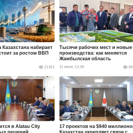
 Казахстана набирает
Тысячи рабочих мест и новые
 стоит за ростом ВВП
производства: как меняется
Жамбылская область
11 июля, 13:38
21351
99
тся в Alatau City
17 проектов на $940 миллионо
вых решений
Казахстан укрепляет связи с