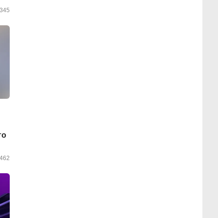
345
го
462