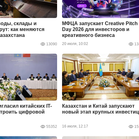
оды, склады и
МФЦА запускает Creative Pitch
ут: как меняются
Day 2026 для инвесторов и
азахстана
креативного бизнеса
20 июля, 10:02
13090
13
гласил китайских IT-
Казахстан и Китай запускают
строить цифровой
новый этап крупных инвести
16 июля, 12:17
55352
15