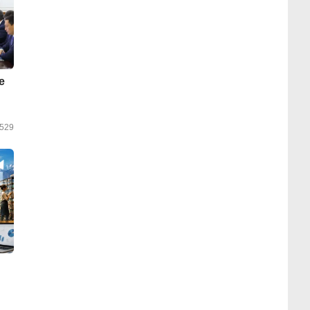
е
529