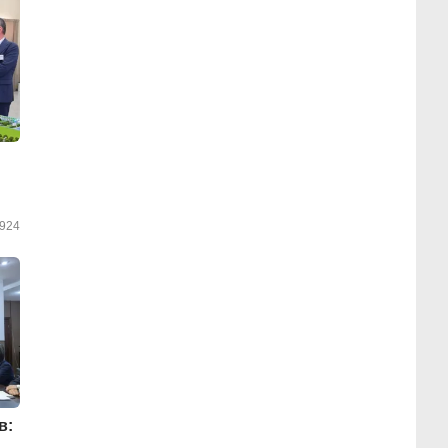
924
в: