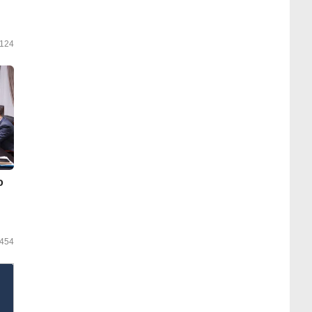
124
о
454