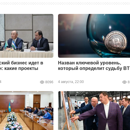
ский бизнес идет в
Назван ключевой уровень,
н: какие проекты
который определит судьбу B
4
4 августа, 22:00
8096
8