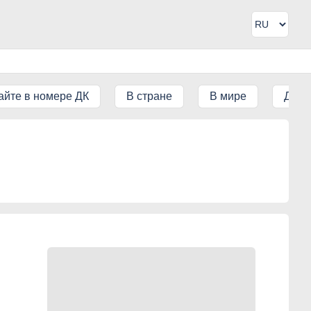
айте в номере ДК
В стране
В мире
ДК IT