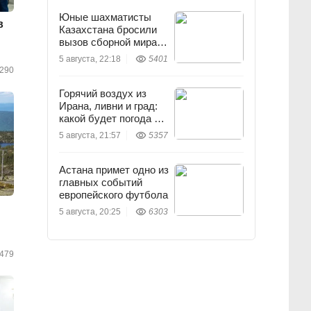
Юные шахматисты
в
Казахстана бросили
вызов сборной мира и
выиграли
5 августа, 22:18
5401
290
Горячий воздух из
Ирана, ливни и град:
какой будет погода 6
августа
5 августа, 21:57
5357
Астана примет одно из
главных событий
европейского футбола
5 августа, 20:25
6303
479