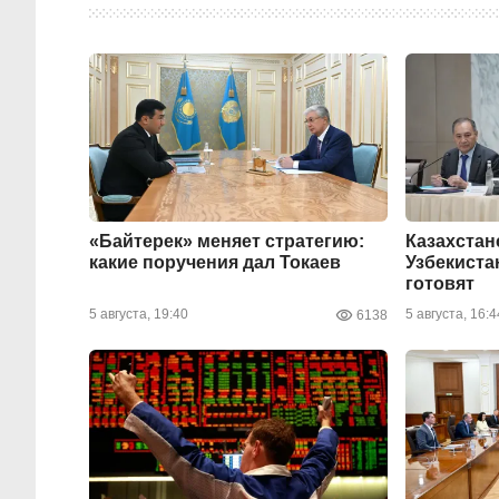
«Байтерек» меняет стратегию:
Казахстан
какие поручения дал Токаев
Узбекиста
готовят
5 августа, 19:40
5 августа, 16:4
6138