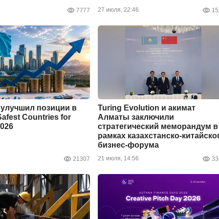
27 июля, 22:46
7777
15
 улучшил позиции в
Turing Evolution и акимат
afest Countries for
Алматы заключили
2026
стратегический меморандум в
рамках казахстанско-китайско
бизнес-форума
21 июля, 14:56
21307
33