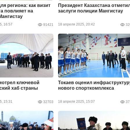
ля региона: как визит
Президент Казахстана отмети
а повлияет на
заслуги полиции Мангистау
Мангистау
5, 16:57
18 апреля 2025, 20:42
91421
32
мотрел ключевой
Токаев оценил инфраструктур
ский хаб страны
нового спорткомплекса
5, 15:31
18 апреля 2025, 15:07
32703
37