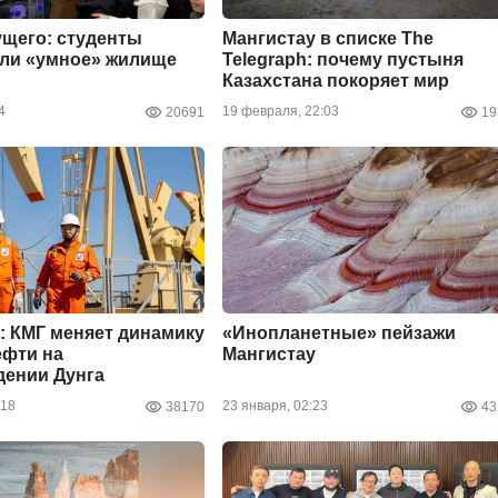
щего: студенты
Мангистау в списке The
али «умное» жилище
Telegraph: почему пустыня
Казахстана покоряет мир
4
19 февраля, 22:03
20691
19
: КМГ меняет динамику
«Инопланетные» пейзажи
ефти на
Мангистау
дении Дунга
:18
23 января, 02:23
38170
43