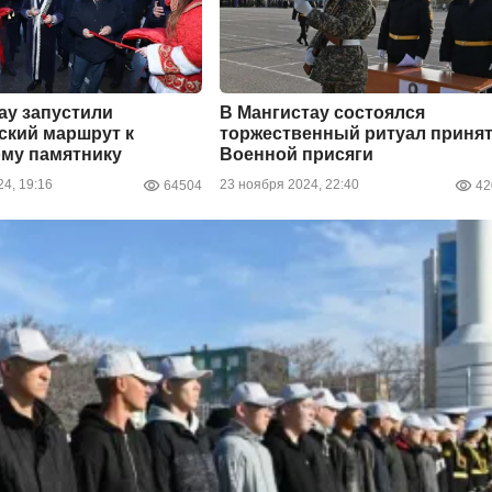
ау запустили
В Мангистау состоялся
ский маршрут к
торжественный ритуал приня
му памятнику
Военной присяги
4, 19:16
23 ноября 2024, 22:40
64504
42