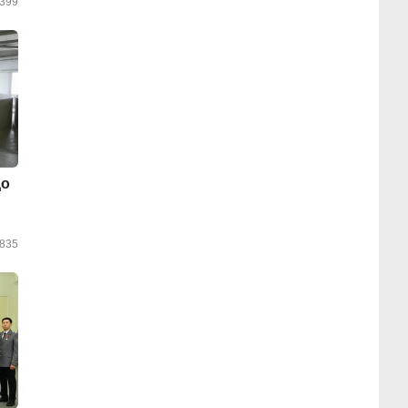
399
до
835