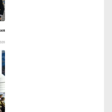
тия
020