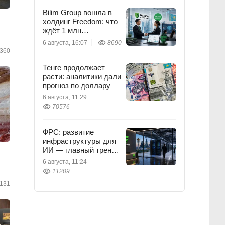
Bilim Group вошла в
холдинг Freedom: что
ждёт 1 млн
пользователей
6 августа, 16:07
8690
360
Тенге продолжает
расти: аналитики дали
прогноз по доллару
6 августа, 11:29
70576
ФРС: развитие
инфраструктуры для
ИИ — главный тренд
мировой экономики.
6 августа, 11:24
Как в него
11209
вписывается Freedom
131
Holding Corp.