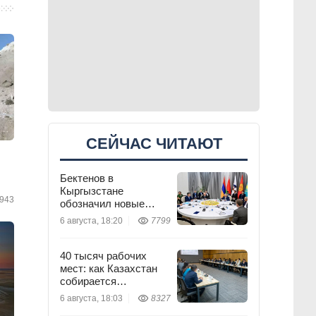
СЕЙЧАС ЧИТАЮТ
Бектенов в
Кыргызстане
943
обозначил новые
приоритеты ЕАЭС
6 августа, 18:20
7799
40 тысяч рабочих
мест: как Казахстан
собирается
перезапустить легкую
6 августа, 18:03
8327
промышленность