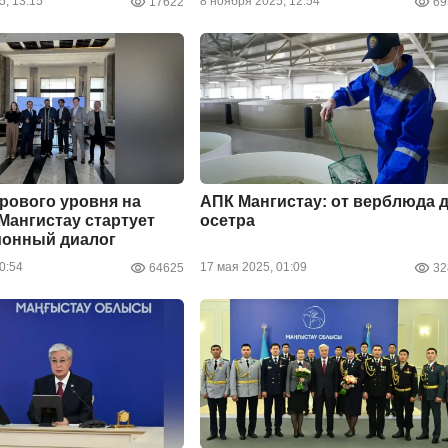
5, 13:15
8 ноября 2025, 12:54
17622
69
рового уровня на
АПК Мангистау: от верблюда 
 Мангистау стартует
осетра
ионный диалог
0:54
17 мая 2025, 01:09
64625
32