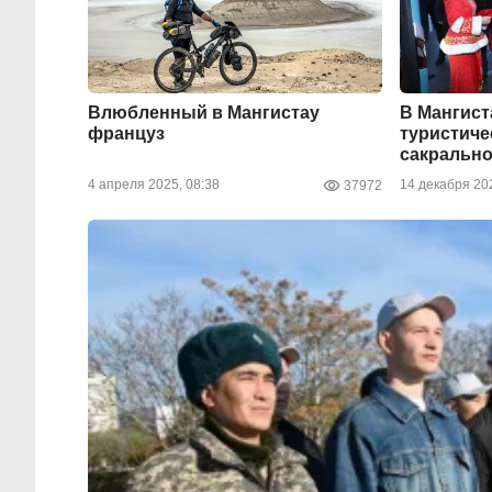
Влюбленный в Мангистау
В Мангист
француз
туристиче
сакрально
4 апреля 2025, 08:38
14 декабря 202
37972