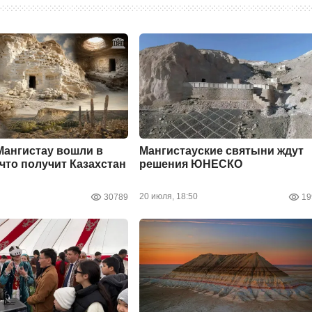
ангистау вошли в
Мангистауские святыни ждут
то получит Казахстан
решения ЮНЕСКО
20 июля, 18:50
30789
19