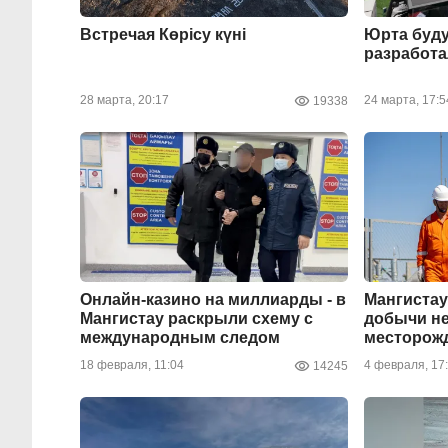
Встречая Көрісу күні
Юрта буду
разработ
28 марта, 20:17
24 марта, 17:5
19338
Онлайн-казино на миллиарды - в
Мангистау
Мангистау раскрыли схему с
добычи н
международным следом
месторож
18 февраля, 11:04
4 февраля, 17
14245