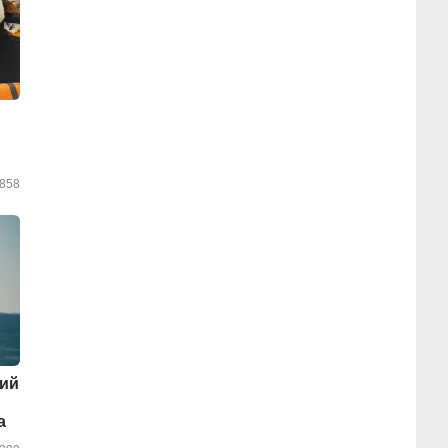
858
кий
а