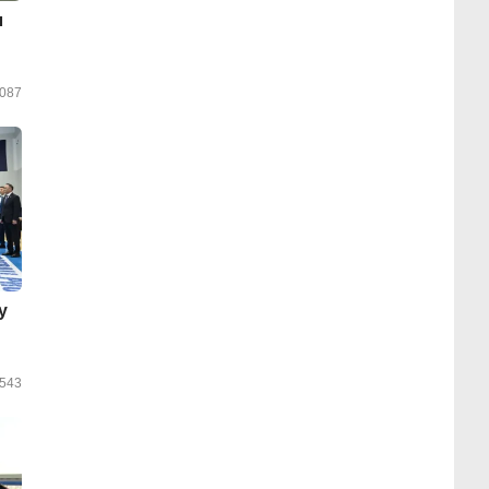
л
087
у
543