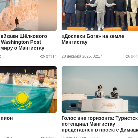
пейзажи Шёлкового
«Доспехи Бога» на земле
 Washington Post
Мангистау
 миру о Мангистау
2
28 декабря 2025, 02:17
37114
506
пион
Голос вне горизонта: Туристс
потенциал Мангистау
представлен в проекте Димаш