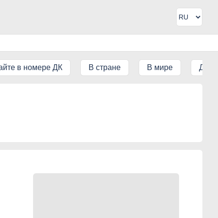
айте в номере ДК
В стране
В мире
ДК IT