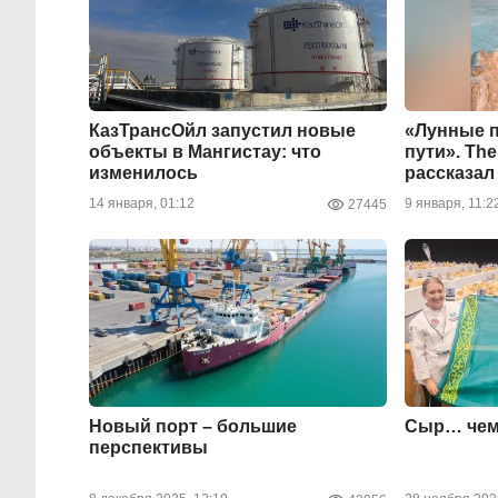
КазТрансОйл запустил новые
«Лунные 
объекты в Мангистау: что
пути». The
изменилось
рассказал
14 января, 01:12
9 января, 11:2
27445
Новый порт – большие
Сыр… чем
перспективы