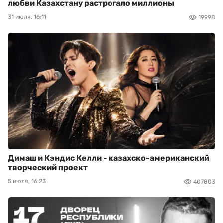
любви Казахстану растрогало миллионы
31 июля, 16:11
19998
Димаш и Кэндис Келли - казахско-американский
творческий проект
5 июля, 16:23
407803