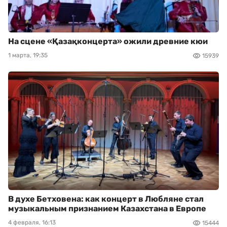
На сцене «Қазақконцерта» ожили древние кюи
1 марта, 19:35
15939
В духе Бетховена: как концерт в Любляне стал
музыкальным признанием Казахстана в Европе
4 февраля, 16:13
15444