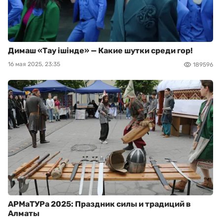
Димаш «Тау ішінде» — Какие шутки среди гор!
16 мая 2025, 23:35
189596
АРМаТУРа 2025: Праздник силы и традиций в
Алматы