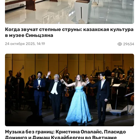
Когда звучат степные струны: казахская культура
в музее Синьцзяна
24 октября 2025, 14:19
29634
Музыка без границ: Кристина Опалайс, Пласидо
Доминго и Димаш Кудайберген во Вьетнаме