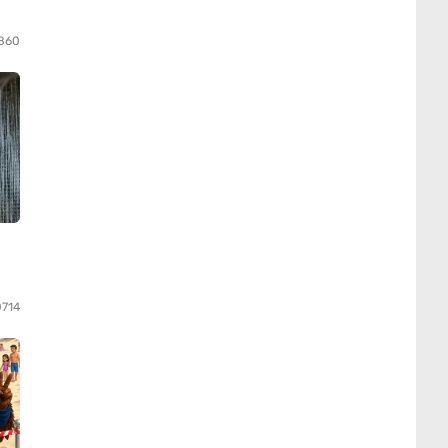
860
0714