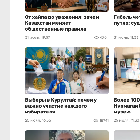
От хайпа до уважения: зачем
Гибель че
Казахстан меняет
путях: су
общественные правила
31 июля, 19:57
31 июля, 11:33
9394
Выборы в Курултай: почему
Более 100
важно участие каждого
Нурмагам
избирателя
музею
25 июля, 16:55
25 июля, 11:30
15741