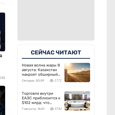
СЕЙЧАС ЧИТАЮТ
й
Новая волна жары 8
августа: Казахстан
накроет обширный
032
антициклон
Сегодня, 00:59
1771
Торговля внутри
ЕАЭС приблизится к
$102 млрд: что
предложил
7 августа, 16:51
5742
Казахстан