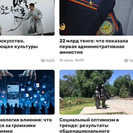
искусство,
22 млрд тенге: что показала
ющее культуры
первая административная
амнистия
16 июля, 14:09
9625
1
нология влияния: что
Социальный оптимизм в
я за громкими
тренде: результаты
иями
общенационального