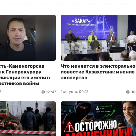
сть-Каменогорска
Что меняется в электорально
 к Генпрокурору
повестке Казахстана: мнение
ликации его имени в
экспертов
астников войны
5
1 августа, 00:12
12947
10