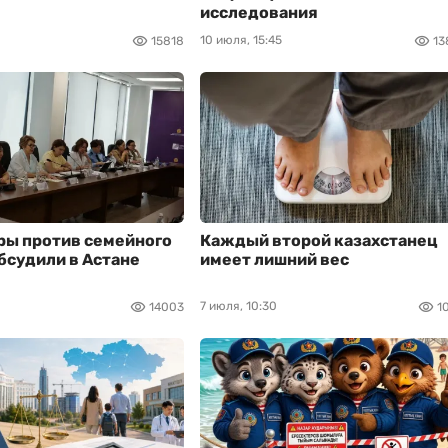
исследования
10 июля, 15:45
15818
13
ры против семейного
Каждый второй казахстанец
бсудили в Астане
имеет лишний вес
7 июля, 10:30
14003
1