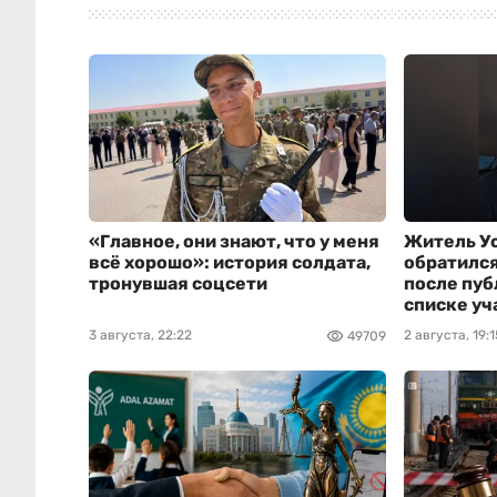
«Главное, они знают, что у меня
Житель У
всё хорошо»: история солдата,
обратился
тронувшая соцсети
после пуб
списке уч
3 августа, 22:22
2 августа, 19:1
49709