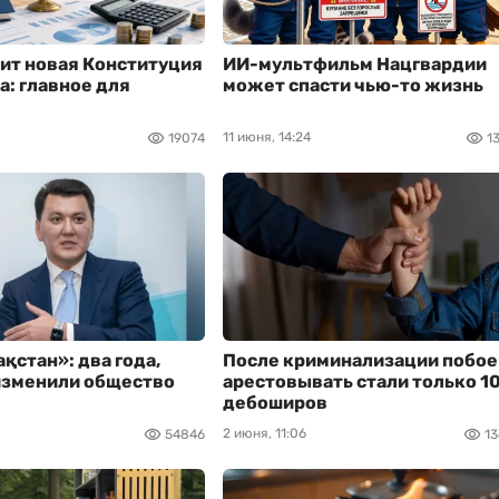
ит новая Конституция
ИИ-мультфильм Нацгвардии
а: главное для
может спасти чью-то жизнь
11 июня, 14:24
19074
1
ақстан»: два года,
После криминализации побое
изменили общество
арестовывать стали только 1
дебоширов
2 июня, 11:06
54846
1