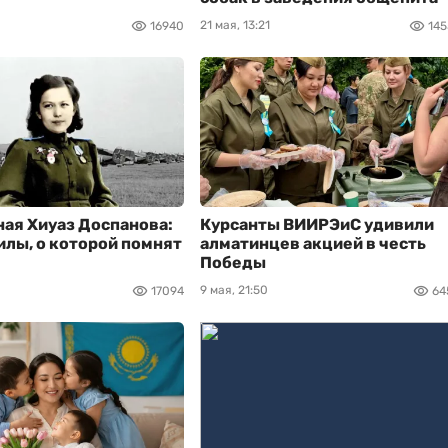
21 мая, 13:21
16940
145
ая Хиуаз Доспанова:
Курсанты ВИИРЭиС удивили
илы, о которой помнят
алматинцев акцией в честь
Победы
9 мая, 21:50
17094
64