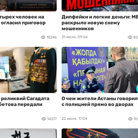
тырех человек на
Дипфейки и легкие деньги: М
д огласил приговор
раскрыло новую схему
мошенников
31 июля, 09:54
15246
82
 реликвий Сагадата
О чем жители Астаны говорил
бетова передали
с полицией прямо во дворах
22 июля, 17:04
14377
10