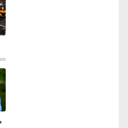
220
а