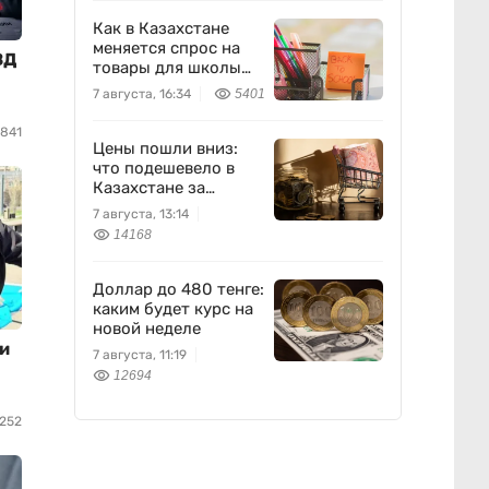
Как в Казахстане
меняется спрос на
ВД
товары для школы
перед новым
7 августа, 16:34
5401
учебным годом —
исследование Yandex
841
Ads
Цены пошли вниз:
что подешевело в
Казахстане за
неделю
7 августа, 13:14
14168
Доллар до 480 тенге:
каким будет курс на
новой неделе
и
7 августа, 11:19
12694
252