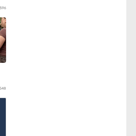
596
548