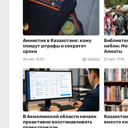
Амнистия в Казахстане: кому
Библиоте
спишут штрафы и сократят
небом: Но
сроки
Алматы
30 мая, 12:01
27 мая, 17:14
155804
В Акмолинской области начали
Казахстан
проактивно восстанавливать
вместо кн
права граждан