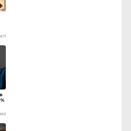
3871
в
0%
3453