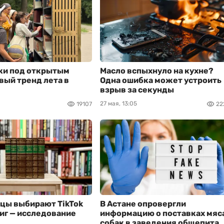
ки под открытым
Масло вспыхнуло на кухне?
вый тренд лета в
Одна ошибка может устроить
взрыв за секунды
27 мая, 13:05
19107
22
цы выбирают TikTok
В Астане опровергли
иг — исследование
информацию о поставках мяс
собак в заведения общепита