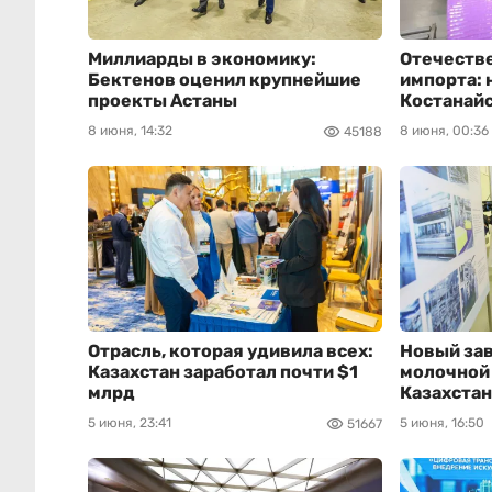
Миллиарды в экономику:
Отечеств
Бектенов оценил крупнейшие
импорта: 
проекты Астаны
Костанайс
8 июня, 14:32
8 июня, 00:36
45188
Отрасль, которая удивила всех:
Новый за
Казахстан заработал почти $1
молочной
млрд
Казахстан
5 июня, 23:41
5 июня, 16:50
51667