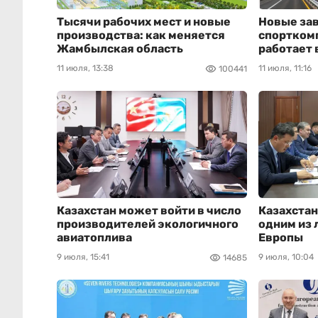
Тысячи рабочих мест и новые
Новые зав
производства: как меняется
спортком
Жамбылская область
работает 
11 июля, 13:38
11 июля, 11:16
100441
Казахстан может войти в число
Казахстан
производителей экологичного
одним из 
авиатоплива
Европы
9 июля, 15:41
9 июля, 10:04
14685