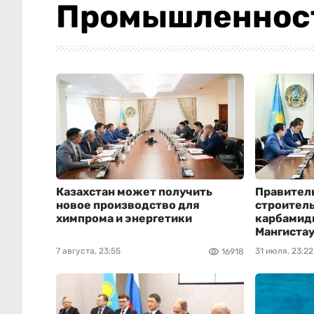
Промышленнос
Казахстан может получить
Правител
новое производство для
строител
химпрома и энергетики
карбамидн
Мангиста
7 августа, 23:55
31 июля, 23:22
16918