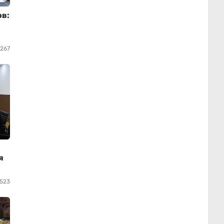
ов:
4267
я
7523