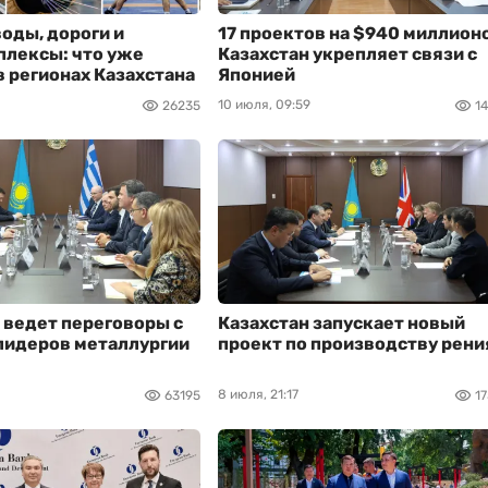
оды, дороги и
17 проектов на $940 миллион
плексы: что уже
Казахстан укрепляет связи с
в регионах Казахстана
Японией
10 июля, 09:59
26235
1
 ведет переговоры с
Казахстан запускает новый
лидеров металлургии
проект по производству рени
8 июля, 21:17
63195
1