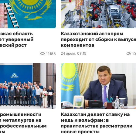
ская область
Казахстанский автопром
ет уверенный
переходит от сборки к выпус
еский рост
компонентов
24 июля, 09:15
12188
1
промышленности
Казахстан делает ставку на
 металлургов на
медь и вольфрам: в
 профессиональным
правительстве рассмотрели
ом
новые проекты