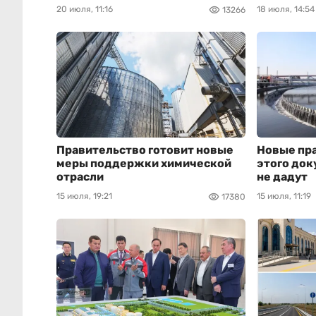
20 июля, 11:16
18 июля, 14:54
13266
Правительство готовит новые
Новые пра
меры поддержки химической
этого док
отрасли
не дадут
15 июля, 19:21
15 июля, 11:19
17380