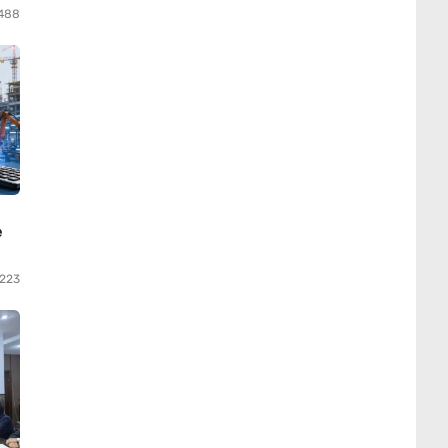
488
е
223