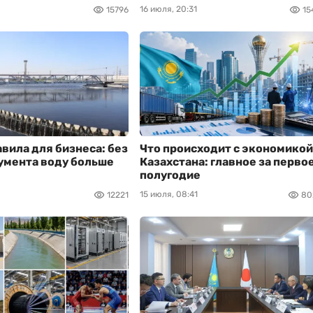
16 июля, 20:31
15796
15
вила для бизнеса: без
Что происходит с экономикой
умента воду больше
Казахстана: главное за перво
полугодие
15 июля, 08:41
12221
80