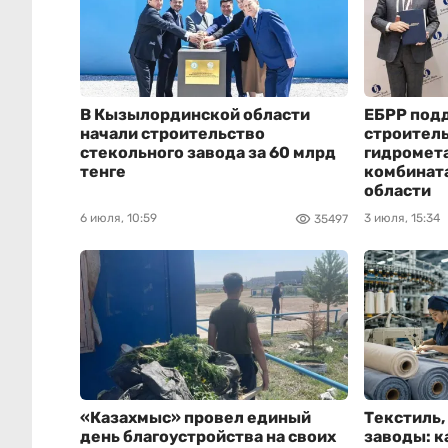
В Кызылординской области
ЕБРР под
начали строительство
строител
стекольного завода за 60 млрд
гидромет
тенге
комбинат
области
6 июля, 10:59
3 июля, 15:34
35497
«Казахмыс» провел единый
Текстиль,
день благоустройства на своих
заводы: к