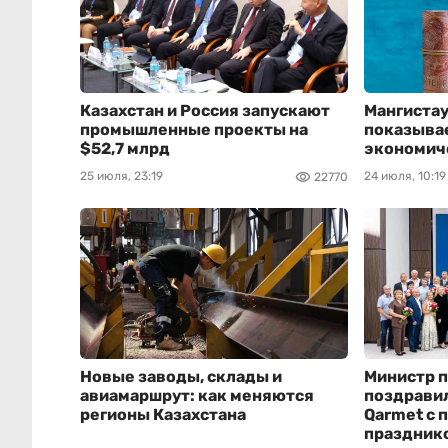
Казахстан и Россия запускают
Мангистау
промышленные проекты на
показыва
$52,7 млрд
экономич
25 июля, 23:19
24 июля, 10:19
22770
Новые заводы, склады и
Министр 
авиамаршрут: как меняются
поздравил
регионы Казахстана
Qarmet с
праздник