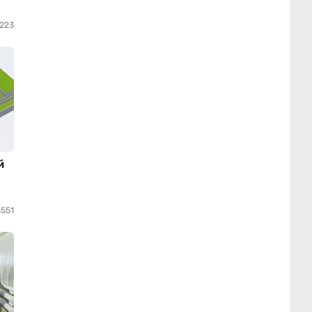
223
й
3551