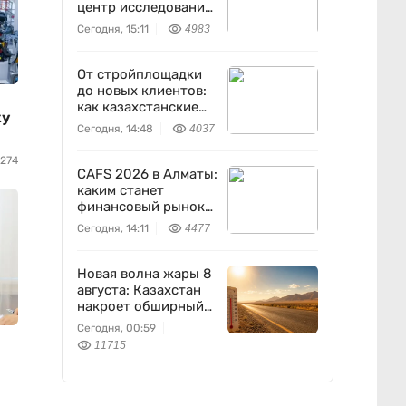
центр исследований
землетрясений
Сегодня, 15:11
4983
От стройплощадки
до новых клиентов:
как казахстанские
ку
строители
Сегодня, 14:48
4037
развивают бизнес в
TikTok
0274
CAFS 2026 в Алматы:
каким станет
финансовый рынок
через 10 лет
Сегодня, 14:11
4477
Новая волна жары 8
августа: Казахстан
накроет обширный
антициклон
Сегодня, 00:59
11715