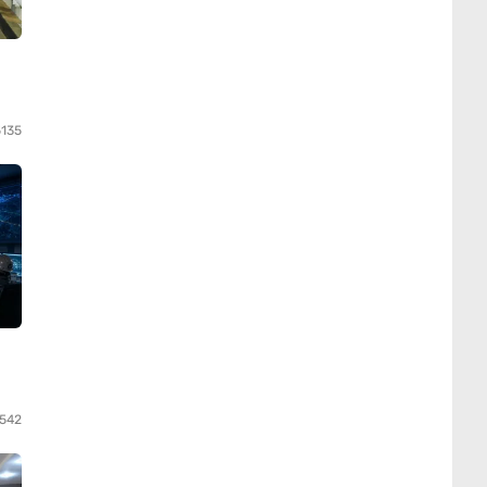
5135
542