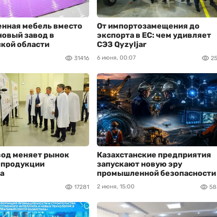
енная мебель вместо
От импортозамещения до
новый завод в
экспорта в ЕС: чем удивляет
кой области
СЭЗ Qyzyljar
6 июня, 00:07
31416
2
вод меняет рынок
Казахстанские предприятия
 продукции
запускают новую эру
а
промышленной безопасности
2 июня, 15:00
17281
58