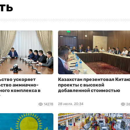
ть
ьство ускоряет
Казахстан презентовал Кита
ьство аммиачно-
проекты с высокой
ого комплекса в
добавленной стоимостью
у
28 июля, 20:34
14278
2