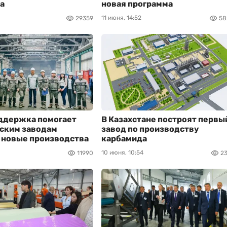
а
новая программа
11 июня, 14:52
29359
58
оддержка помогает
В Казахстане построят первы
нским заводам
завод по производству
 новые производства
карбамида
10 июня, 10:54
11990
2