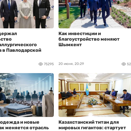
держал
Как инвестиции и
ьство
благоустройство меняют
аллургического
Шымкент
а в Павлодарской
20 июня, 20:29
75295
52
 одежда и новые
Казахстанский титан для
ак меняется отрасль
мировых гигантов: стартует