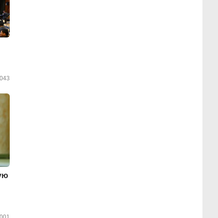
043
ую
001