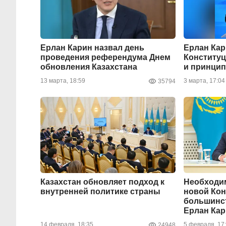
Ерлан Карин назвал день
Ерлан Кар
проведения референдума Днем
Конституц
обновления Казахстана
и принци
13 марта, 18:59
3 марта, 17:04
35794
Казахстан обновляет подход к
Необходим
внутренней политике страны
новой Кон
большинст
Ерлан Ка
14 февраля, 18:35
5 февраля, 17
24948