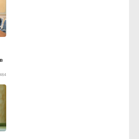
 в
464