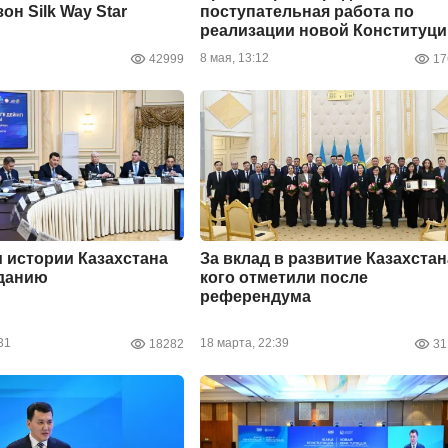
он Silk Way Star
поступательная работа по
реализации новой Конституци
8 мая, 13:12
42999
17
 истории Казахстана
За вклад в развитие Казахстан
зданию
кого отметили после
референдума
31
18 марта, 22:39
18282
31