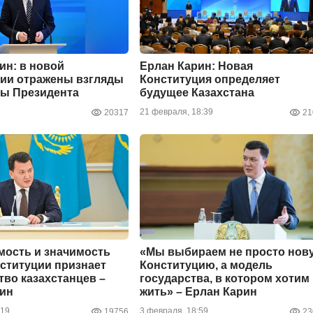
ин: в новой
Ерлан Карин: Новая
ии отражены взгляды
Конституция определяет
пы Президента
будущее Казахстана
21 февраля, 18:39
20317
21
ость и значимость
«Мы выбираем не просто нов
ституции признает
Конституцию, а модель
во казахстанцев –
государства, в котором хотим
рин
жить» – Ерлан Карин
:19
3 февраля, 18:59
19756
23