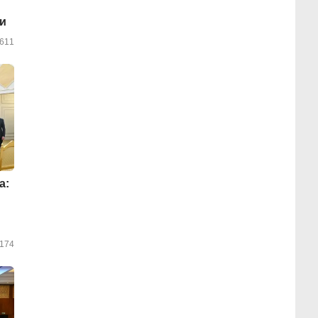
и
611
а:
174