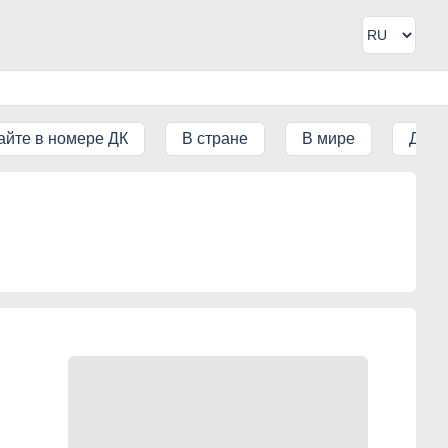
айте в номере ДК
В стране
В мире
ДК IT