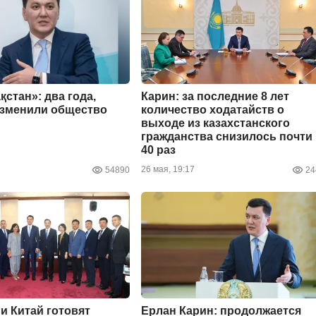
қстан»: два года,
Карин: за последние 8 лет
изменили общество
количество ходатайств о
выходе из казахстанского
гражданства снизилось почти
40 раз
26 мая, 19:17
54890
24
 и Китай готовят
Ерлан Карин: продолжается