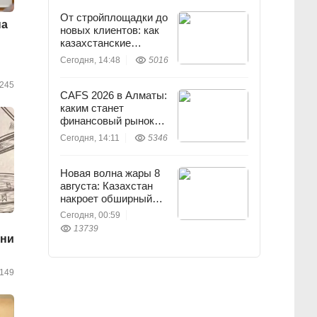
От стройплощадки до
на
новых клиентов: как
казахстанские
строители развивают
Сегодня, 14:48
5016
бизнес в TikTok
245
CAFS 2026 в Алматы:
каким станет
финансовый рынок
через 10 лет
Сегодня, 14:11
5346
Новая волна жары 8
августа: Казахстан
накроет обширный
антициклон
Сегодня, 00:59
13739
ени
149