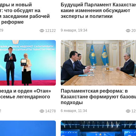
адры и новый
Будущий Парламент Казахстан
: что обсудят на
какие изменения обсуждают
 заседании рабочей
эксперты и политики
о реформе
29
9 января, 19:34
12122
20
везда и орден «Отан»
Парламентская реформа: в
семье легендарного
Казахстане формируют базов
подходы
2
6 января, 11:34
14278
12