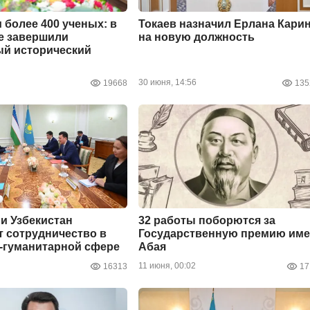
и более 400 ученых: в
Токаев назначил Ерлана Кари
е завершили
на новую должность
ый исторический
30 июня, 14:56
19668
135
 и Узбекистан
32 работы поборются за
 сотрудничество в
Государственную премию им
-гуманитарной сфере
Абая
11 июня, 00:02
16313
17