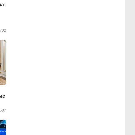
а:
702
ые
507