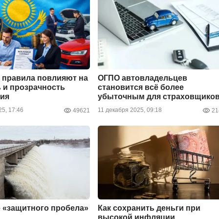
 правила повлияют на
ОГПО автовладельцев
 и прозрачность
становится всё более
ния
убыточным для страховщико
5, 17:46
11 декабря 2025, 09:18
49621
21
 «защитного пробела»
Как сохранить деньги при
высокой инфляции