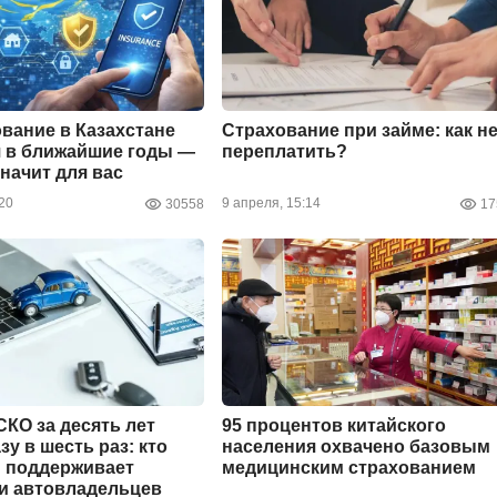
ование в Казахстане
Страхование при займе: как н
 в ближайшие годы —
переплатить?
значит для вас
20
9 апреля, 15:14
30558
17
КО за десять лет
95 процентов китайского
у в шесть раз: кто
населения охвачено базовым
и поддерживает
медицинским страхованием
и автовладельцев