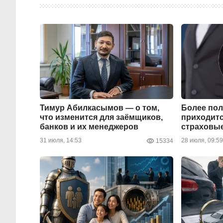
Тимур Абилкасымов — о том,
Более по
что изменится для заёмщиков,
приходитс
банков и их менеджеров
страховы
31 июля, 14:53
28 июля, 09:59
15334