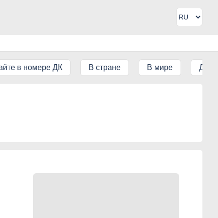
айте в номере ДК
В стране
В мире
ДК IT