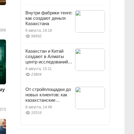
Внутри фабрики тенге:
как создают деньги
Казахстана
356
8 августа, 19:18
98692
Казахстан и Китай
создают в Алматы
центр исследований
землетрясений
8 августа, 15:11
23804
От стройплощадки до
му
новых клиентов: как
казахстанские
строители развивают
8 августа, 14:48
073
бизнес в TikTok
10516