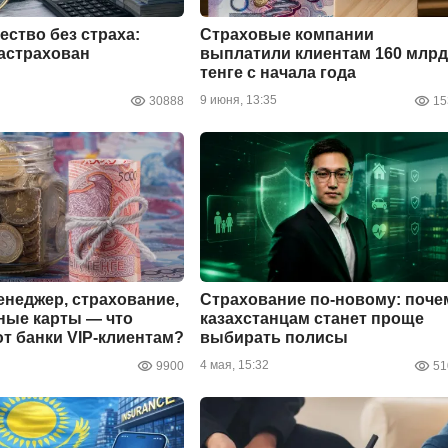
ство без страха:
Страховые компании
застрахован
выплатили клиентам 160 млрд
тенге с начала года
9 июня, 13:35
30888
15
неджер, страхование,
Страхование по-новому: поче
ные карты — что
казахстанцам станет проще
т банки VIP-клиентам?
выбирать полисы
4 мая, 15:32
9900
51