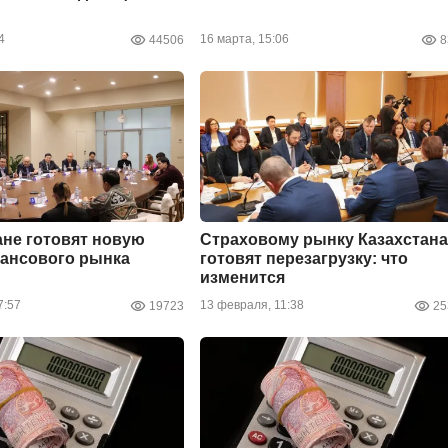
4
16 марта, 15:06
44506
8
ане готовят новую
Страховому рынку Казахстана
ансового рынка
готовят перезагрузку: что
изменится
7:57
13 февраля, 11:38
19723
25