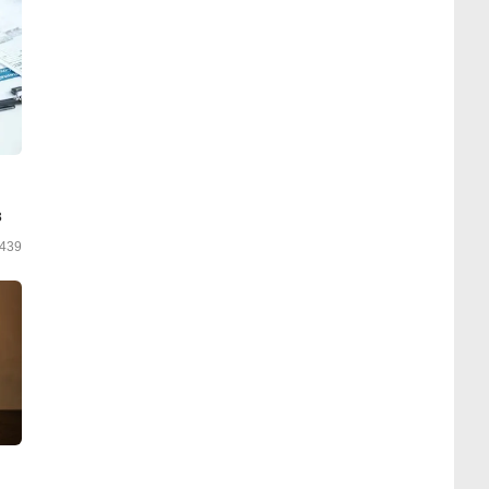
в
439