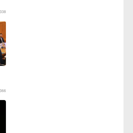
338
366