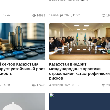
5, 12:42
14 ноября 2025, 11:22
14993
19
 сектор Казахстана
Казахстан внедрит
рует устойчивый рост
международные практики
ьность
страхования катастрофически
рисков
, 14:19
3 октября 2025, 08:12
17490
23