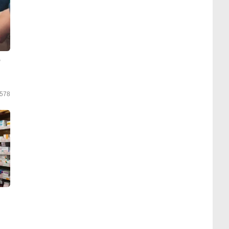
е
578