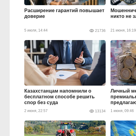
Расширение гарантий повышает
Мошенниче
доверие
никто не 
5 июля, 14:44
21 июня, 16:19
21736
Казахстанцам напомнили о
Личный ме
бесплатном способе решить
премиаль
спор без суда
предлагаю
2 июня, 22:57
1 июня, 09:46
13134