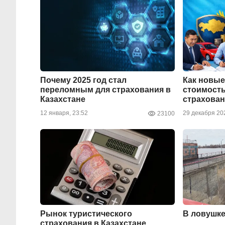
Почему 2025 год стал
Как новые
переломным для страхования в
стоимость
Казахстане
страхова
12 января, 23:52
29 декабря 202
23100
Рынок туристического
В ловушке
страхования в Казахстане