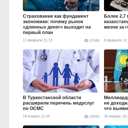
Страхование как фундамент
Более 2,7
экономики: почему рынок
казахстан
«длинных денег» выходит на
жизни за 
первый план
12 февраля, 11:15
8 февраля, 11
27489
В Туркестанской области
Миллиард
расширили перечень медуслуг
не доходи
по ОСМС
что выяви
18 января, 11:34
16 января, 18:
10593