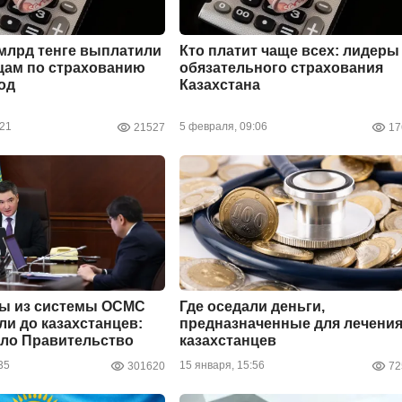
 млрд тенге выплатили
Кто платит чаще всех: лидеры
цам по страхованию
обязательного страхования
год
Казахстана
:21
5 февраля, 09:06
21527
17
ы из системы ОСМС
Где оседали деньги,
ли до казахстанцев:
предназначенные для лечени
ло Правительство
казахстанцев
35
15 января, 15:56
301620
72