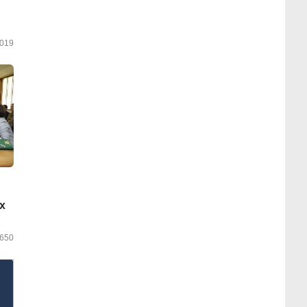
019
х
650