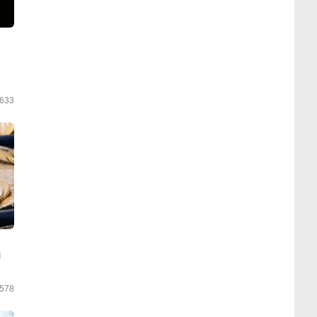
633
я
578