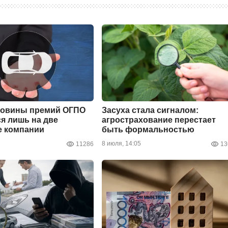
ловины премий ОГПО
Засуха стала сигналом:
я лишь на две
агрострахование перестает
е компании
быть формальностью
8 июля, 14:05
11286
13