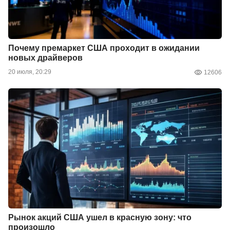
Почему премаркет США проходит в ожидании
новых драйверов
20 июля, 20:29
12606
Рынок акций США ушел в красную зону: что
произошло