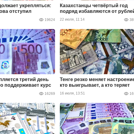
должает укрепляться:
Казахстанцы четвёртый год
ова отступил
подряд избавляются от рубле
22 июля, 11:14
19624
38
пляется третий день
Тенге резко меняет настроени
то поддерживает курс
кто выигрывает, а кто теряет
16 июля, 13:51
16269
16