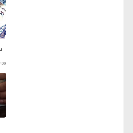
ы
406