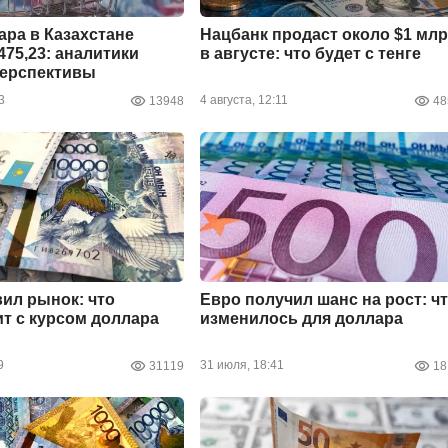
ара в Казахстане
Нацбанк продаст около $1 мл
475,23: аналитики
в августе: что будет с тенге
перспективы
3
4 августа, 12:11
13948
48
вил рынок: что
Евро получил шанс на рост: ч
т с курсом доллара
изменилось для доллара
9
31 июля, 18:41
31119
18