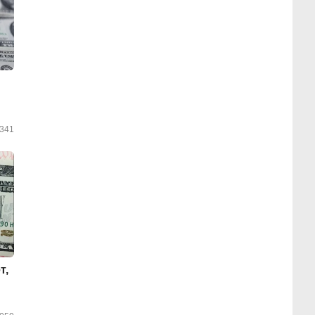
341
т,