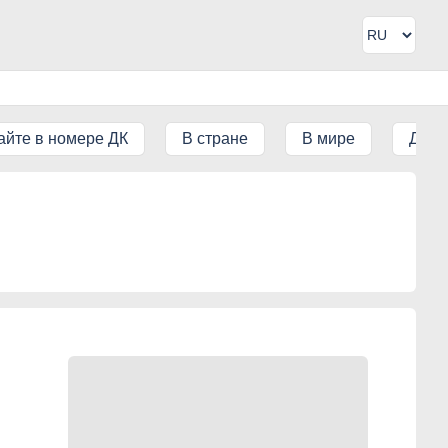
айте в номере ДК
В стране
В мире
ДК IT