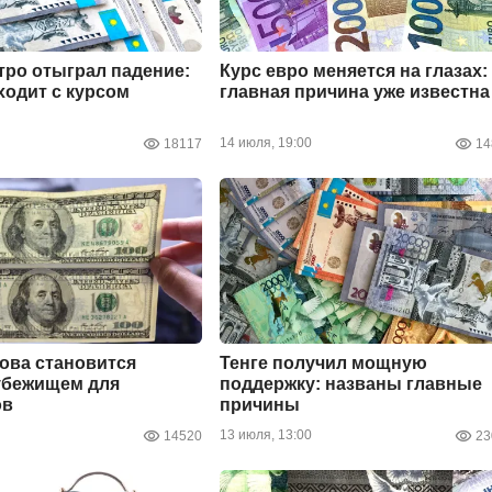
тро отыграл падение:
Курс евро меняется на глазах:
ходит с курсом
главная причина уже известна
14 июля, 19:00
18117
14
ова становится
Тенге получил мощную
убежищем для
поддержку: названы главные
ов
причины
13 июля, 13:00
14520
23