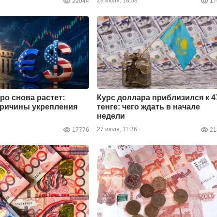
28 июля, 18:58
22044
17
ро снова растет:
Курс доллара приблизился к 4
причины укрепления
тенге: чего ждать в начале
недели
27 июля, 11:36
17776
21