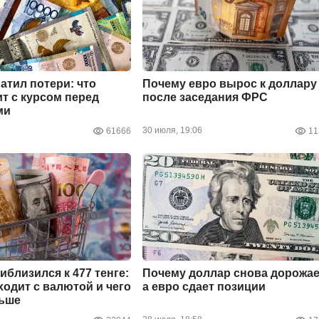
ратил потери: что
Почему евро вырос к доллару
т с курсом перед
после заседания ФРС
ми
30 июля, 19:06
61666
11
иблизился к 477 тенге:
Почему доллар снова дорожае
ходит с валютой и чего
а евро сдает позиции
льше