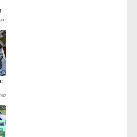
й
907
е:
962