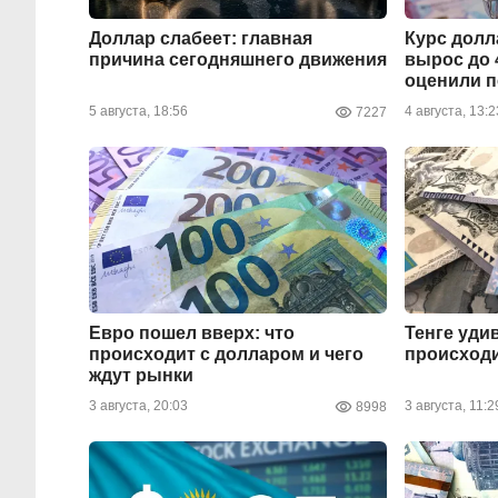
Доллар слабеет: главная
Курс долл
причина сегодняшнего движения
вырос до 
оценили 
5 августа, 18:56
4 августа, 13:2
7227
Евро пошел вверх: что
Тенге уди
происходит с долларом и чего
происходи
ждут рынки
3 августа, 20:03
3 августа, 11:2
8998