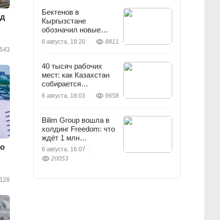
Бектенов в
рд
Кыргызстане
обозначил новые
приоритеты ЕАЭС
6 августа, 18:20
8811
543
40 тысяч рабочих
мест: как Казахстан
собирается
перезапустить легкую
6 августа, 18:03
9658
промышленность
Bilim Group вошла в
холдинг Freedom: что
ждёт 1 млн
пользователей
то
6 августа, 16:07
20053
128