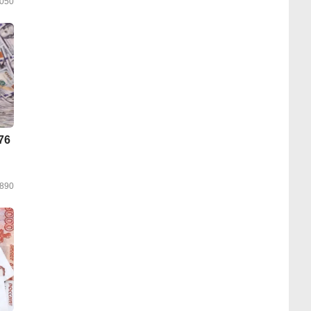
050
76
890