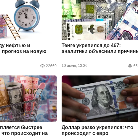
ду нефтью и
Тенге укрепился до 467:
 прогноз на новую
аналитики объяснили причин
10 июля, 13:26
22660
65
епляется быстрее
Доллар резко укрепился: что
 что происходит на
происходит с евро