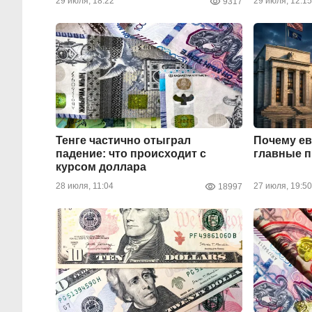
29 июля, 18:22
29 июля, 12:15
9317
Тенге частично отыграл
Почему ев
падение: что происходит с
главные 
курсом доллара
28 июля, 11:04
27 июля, 19:50
18997