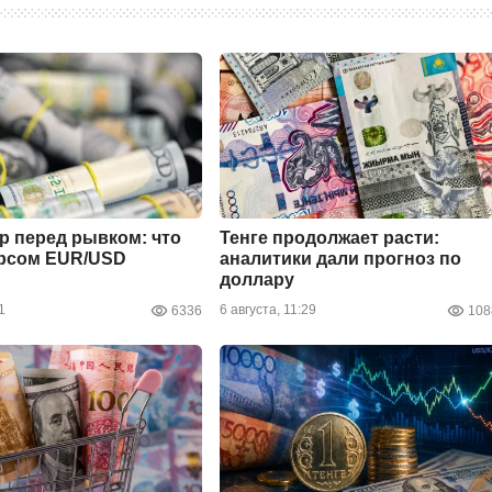
р перед рывком: что
Тенге продолжает расти:
урсом EUR/USD
аналитики дали прогноз по
доллару
1
6 августа, 11:29
6336
108